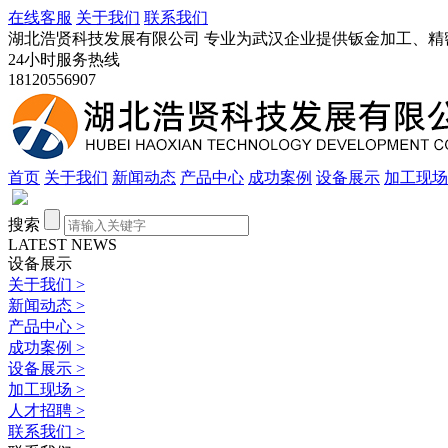
在线客服
关于我们
联系我们
湖北浩贤科技发展有限公司 专业为武汉企业提供钣金加工、
24小时服务热线
18120556907
首页
关于我们
新闻动态
产品中心
成功案例
设备展示
加工现场
搜索
LATEST NEWS
设备展示
关于我们
>
新闻动态
>
产品中心
>
成功案例
>
设备展示
>
加工现场
>
人才招聘
>
联系我们
>