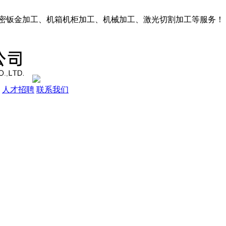
精密钣金加工、机箱机柜加工、机械加工、激光切割加工等服务！
人才招聘
联系我们